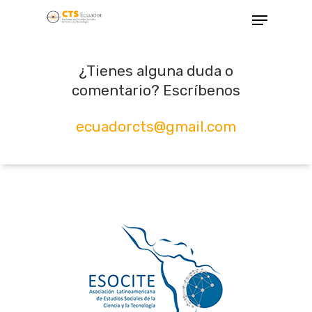
¿Tienes alguna duda o
comentario? Escríbenos
Hit enter to search or ESC to close
ecuadorcts@gmail.com
Inicio
Acerca De
Membresía
Eventos