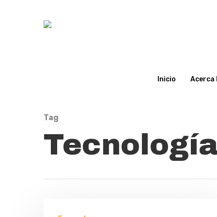
Inicio
Acerca 
Tag
Hit enter to search or ESC to close
Tecnologí